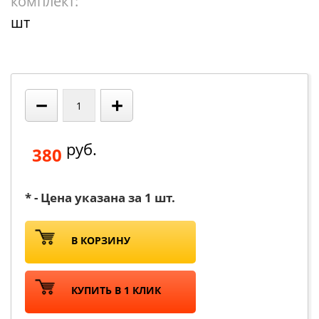
комплект:
шт
−
+
руб.
380
* - Цена указана за 1 шт.
В КОРЗИНУ
КУПИТЬ В 1 КЛИК