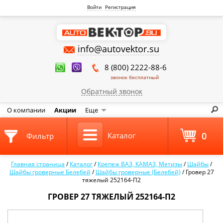
Войти
Регистрация
info@autovektor.su
8 (800) 2222-88-6
звонок бесплатный
Обратный звонок
О компании
Акции
Еще
0
Каталог
Фильтр
Главная страница
/
Каталог
/
Крепеж ВАЗ, КАМАЗ, Метизы
/
Шайбы
/
Шайбы гроверные Белебей
/
Шайбы гроверные (Белебей)
/
Гровер 27
тяжелый 252164-П2
ГРОВЕР 27 ТЯЖЕЛЫЙ 252164-П2