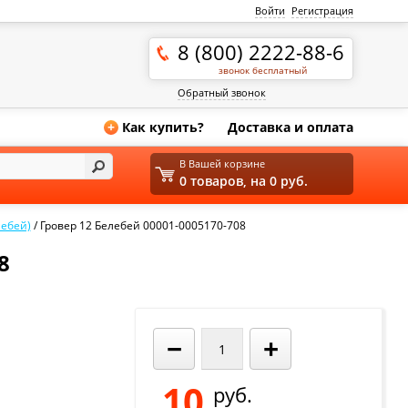
Войти
Регистрация
8 (800) 2222-88-6
звонок бесплатный
Обратный звонок
Как купить?
Доставка и оплата
+
В Вашей корзине
0 товаров, на 0 руб.
ебей)
/
Гровер 12 Белебей 00001-0005170-708
8
−
+
10
руб.