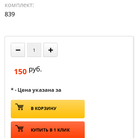
комплект:
839
−
+
руб.
150
* - Цена указана за
В КОРЗИНУ
КУПИТЬ В 1 КЛИК