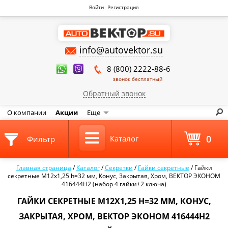
Войти
Регистрация
info@autovektor.su
8 (800) 2222-88-6
звонок бесплатный
Обратный звонок
О компании
Акции
Еще
0
Каталог
Фильтр
Главная страница
/
Каталог
/
Секретки
/
Гайки секретные
/
Гайки
секретные М12х1,25 h=32 мм, Конус, Закрытая, Хром, ВЕКТОР ЭКОНОМ
416444H2 (набор 4 гайки+2 ключа)
ГАЙКИ СЕКРЕТНЫЕ М12Х1,25 H=32 ММ, КОНУС,
ЗАКРЫТАЯ, ХРОМ, ВЕКТОР ЭКОНОМ 416444H2