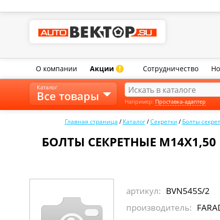
О компании
Акции
Сотрудничество
Но
!
Каталог
Все товары
Например:
Проставка-адаптер
Главная страница
/
Каталог
/
Секретки
/
Болты секре
БОЛТЫ СЕКРЕТНЫЕ М14Х1,50 
артикул:
BVN545S/2
производитель:
FARAD