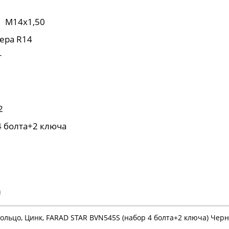
М14х1,50
ера R14
т
2
4 болта+2 ключа
)
кольцо, Цинк, FARAD STAR BVN545S (набор 4 болта+2 ключа) Чер