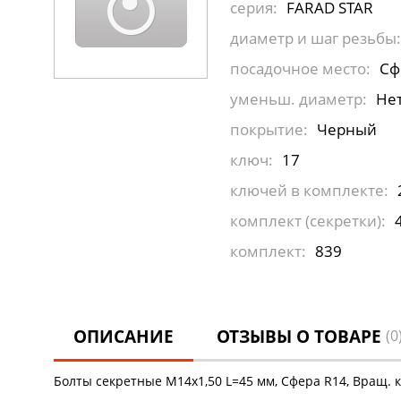
серия:
FARAD STAR
диаметр и шаг резьбы:
посадочное место:
Сф
уменьш. диаметр:
Не
покрытие:
Черный
ключ:
17
ключей в комплекте:
комплект (секретки):
комплект:
839
ОПИСАНИЕ
ОТЗЫВЫ О ТОВАРЕ
(0
Болты секретные М14х1,50 L=45 мм, Сфера R14, Вращ. 