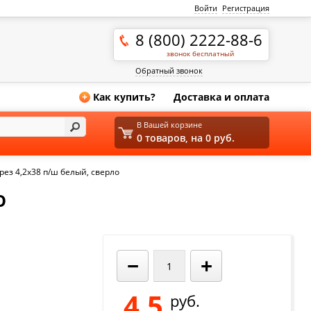
Войти
Регистрация
8 (800) 2222-88-6
звонок бесплатный
Обратный звонок
Как купить?
Доставка и оплата
+
В Вашей корзине
0 товаров, на 0 руб.
ез 4,2х38 п/ш белый, сверло
О
−
+
4.5
руб.