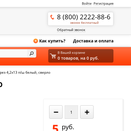
Войти
Регистрация
8 (800) 2222-88-6
звонок бесплатный
Обратный звонок
Как купить?
Доставка и оплата
+
В Вашей корзине
0 товаров, на 0 руб.
ез 4,2х13 п/ш белый, сверло
О
−
+
5
руб.