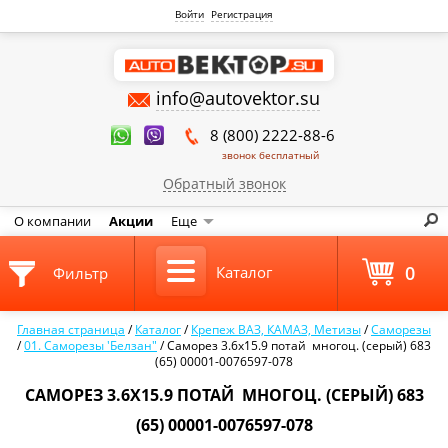
Войти
Регистрация
info@autovektor.su
8 (800) 2222-88-6
звонок бесплатный
Обратный звонок
О компании
Акции
Еще
0
Каталог
Фильтр
Главная страница
/
Каталог
/
Крепеж ВАЗ, КАМАЗ, Метизы
/
Саморезы
/
01. Саморезы 'Белзан"
/
Саморез 3.6х15.9 потай многоц. (серый) 683
(65) 00001-0076597-078
САМОРЕЗ 3.6Х15.9 ПОТАЙ МНОГОЦ. (СЕРЫЙ) 683
(65) 00001-0076597-078