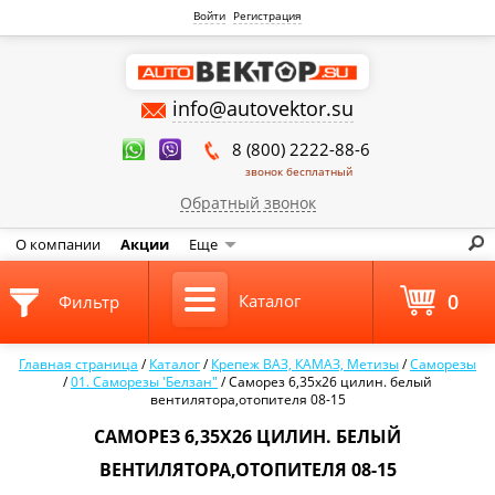
Войти
Регистрация
info@autovektor.su
8 (800) 2222-88-6
звонок бесплатный
Обратный звонок
О компании
Акции
Еще
0
Каталог
Фильтр
Главная страница
/
Каталог
/
Крепеж ВАЗ, КАМАЗ, Метизы
/
Саморезы
/
01. Саморезы 'Белзан"
/
Саморез 6,35х26 цилин. белый
вентилятора,отопителя 08-15
САМОРЕЗ 6,35Х26 ЦИЛИН. БЕЛЫЙ
ВЕНТИЛЯТОРА,ОТОПИТЕЛЯ 08-15