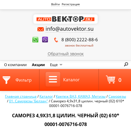
Войти
Регистрация
info@autovektor.su
8 (800) 2222-88-6
звонок бесплатный
Обратный звонок
О компании
Акции
Еще
0
Каталог
Фильтр
Главная страница
/
Каталог
/
Крепеж ВАЗ, КАМАЗ, Метизы
/
Саморезы
/
01. Саморезы 'Белзан"
/
Саморез 4,9х31,8 цилин. черный (02) 610*
00001-0076716-078
САМОРЕЗ 4,9Х31,8 ЦИЛИН. ЧЕРНЫЙ (02) 610*
00001-0076716-078