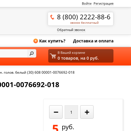
Войти
Регистрация
8 (800) 2222-88-6
звонок бесплатный
Обратный звонок
Как купить?
Доставка и оплата
+
В Вашей корзине
0 товаров, на 0 руб.
н. голов. белый (30) 608 00001-0076692-018
001-0076692-018
−
+
5
руб.