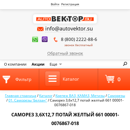
Войти
Регистрация
info@autovektor.su
8 (800) 2222-88-6
звонок бесплатный
Обратный звонок
О компании
Акции
Еще
0
Каталог
Фильтр
Главная страница
/
Каталог
/
Крепеж ВАЗ, КАМАЗ, Метизы
/
Саморезы
/
01. Саморезы 'Белзан"
/
Саморез 3,6х12,7 потай желтый 661 00001-
0076867-018
САМОРЕЗ 3,6Х12,7 ПОТАЙ ЖЕЛТЫЙ 661 00001-
0076867-018