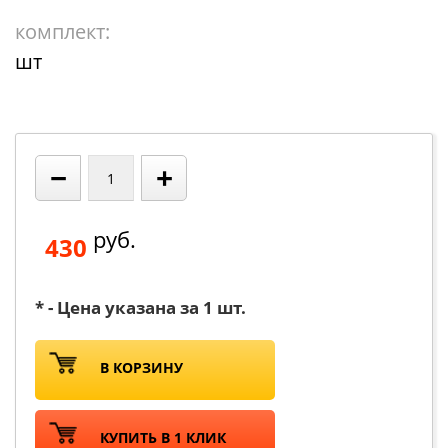
комплект:
шт
−
+
руб.
430
* - Цена указана за 1 шт.
В КОРЗИНУ
КУПИТЬ В 1 КЛИК