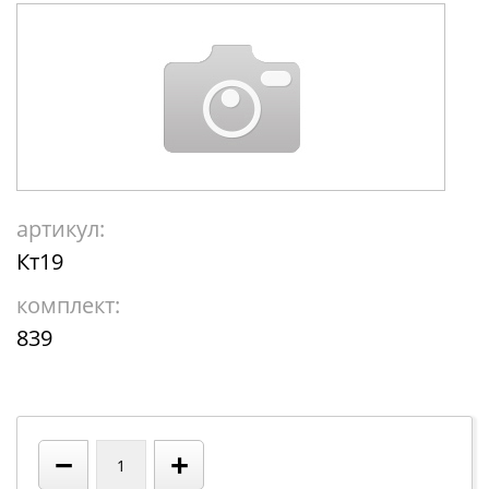
артикул:
Кт19
комплект:
839
−
+