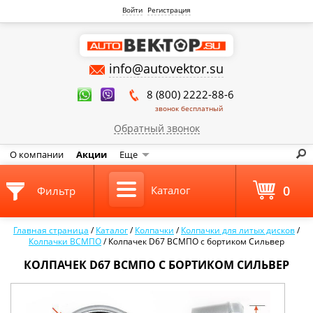
Войти
Регистрация
info@autovektor.su
8 (800) 2222-88-6
звонок бесплатный
Обратный звонок
О компании
Акции
Еще
0
Каталог
Фильтр
Главная страница
/
Каталог
/
Колпачки
/
Колпачки для литых дисков
/
Колпачки ВСМПО
/
Колпачек D67 ВСМПО с бортиком Сильвер
КОЛПАЧЕК D67 ВСМПО С БОРТИКОМ СИЛЬВЕР