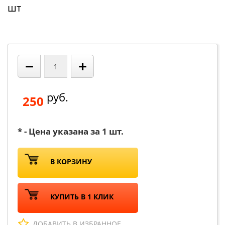
шт
−
+
руб.
250
* - Цена указана за 1 шт.
В КОРЗИНУ
КУПИТЬ В 1 КЛИК
ДОБАВИТЬ В ИЗБРАННОЕ