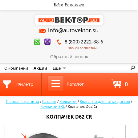
Войти
Регистрация
info@autovektor.su
8 (800) 2222-88-6
звонок бесплатный
Обратный звонок
О компании
Акции
Еще
0
Каталог
Фильтр
Главная страница
/
Каталог
/
Колпачки
/
Колпачки для литых дисков
/
Колпачки SKL
/
Колпачек D62 Cr
КОЛПАЧЕК D62 CR