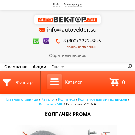
Войти
Регистрация
info@autovektor.su
8 (800) 2222-88-6
звонок бесплатный
Обратный звонок
О компании
Акции
Еще
0
Каталог
Фильтр
Главная страница
/
Каталог
/
Колпачки
/
Колпачки для литых дисков
/
Колпачки SKL
/
Колпачек PROMA
КОЛПАЧЕК PROMA