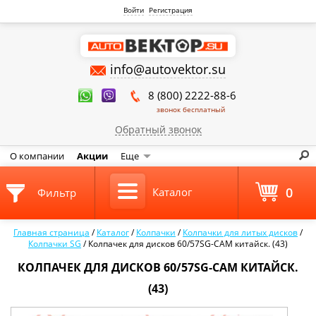
Войти
Регистрация
info@autovektor.su
8 (800) 2222-88-6
звонок бесплатный
Обратный звонок
О компании
Акции
Еще
0
Каталог
Фильтр
Главная страница
/
Каталог
/
Колпачки
/
Колпачки для литых дисков
/
Колпачки SG
/
Колпачек для дисков 60/57SG-CAM китайск. (43)
КОЛПАЧЕК ДЛЯ ДИСКОВ 60/57SG-CAM КИТАЙСК.
(43)