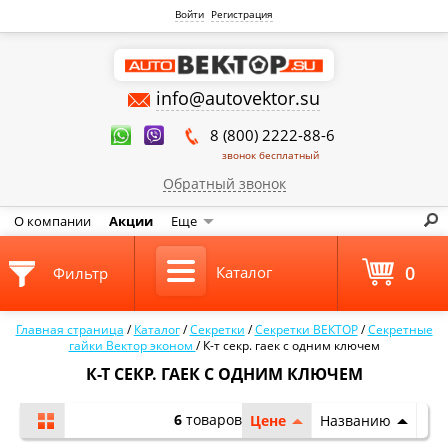
Войти
Регистрация
info@autovektor.su
8 (800) 2222-88-6
звонок бесплатный
Обратный звонок
О компании
Акции
Еще
0
Каталог
Фильтр
Главная страница
/
Каталог
/
Секретки
/
Секретки ВЕКТОР
/
Секретные
гайки Вектор эконом
/
К-т секр. гаек с одним ключем
К-Т СЕКР. ГАЕК С ОДНИМ КЛЮЧЕМ
6
товаров
Цене
Названию