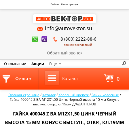
Войти
Регистрация
info@autovektor.su
8 (800) 2222-88-6
звонок бесплатный
Обратный звонок
О компании
Акции
Еще
0
Каталог
Фильтр
Главная страница
/
Каталог
/
Колесный крепеж
/
Гайки колесные
/
Гайка 400045 Z BA M12X1,50 Цинк Черный высота 15 мм Конус с
выступ., откр., кл.19мм Д/АДАПТЕРОВ
ГАЙКА 400045 Z BA M12X1,50 ЦИНК ЧЕРНЫЙ
ВЫСОТА 15 ММ КОНУС С ВЫСТУП., ОТКР., КЛ.19ММ