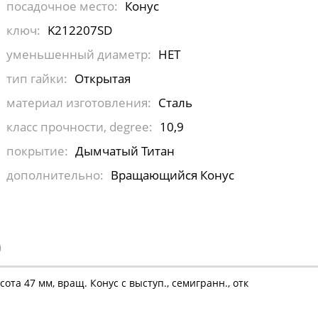
посадочное место:
Конус
ключ:
K212207SD
уменьшенный диаметр:
НЕТ
тип гайки:
Открытая
материал изготовления:
Сталь
класс прочности, degree:
10,9
покрытие:
Дымчатый Титан
дополнительно:
Вращающийся Конус
)
та 47 мм, вращ. Конус с выступ., семигранн., отк