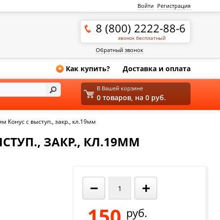
Войти
Регистрация
8 (800) 2222-88-6
звонок бесплатный
Обратный звонок
Как купить?
Доставка и оплата
+
В Вашей корзине
0 товаров, на 0 руб.
м Конус с выступ., закр., кл.19мм
СТУП., ЗАКР., КЛ.19ММ
−
+
150
руб.