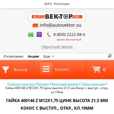
Войти
Регистрация
info@autovektor.su
8 (800) 2222-88-6
звонок бесплатный
Обратный звонок
О компании
Акции
Еще
0
Каталог
Фильтр
Главная страница
/
Каталог
/
Колесный крепеж
/
Гайки колесные
/
Гайка 400146 Z M12X1,75 Цинк высота 21,5 мм Конус с выступ., откр.,
кл.19мм
ГАЙКА 400146 Z M12X1,75 ЦИНК ВЫСОТА 21,5 ММ
КОНУС С ВЫСТУП., ОТКР., КЛ.19ММ