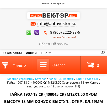
Войти
Регистрация
info@autovektor.su
8 (800) 2222-88-6
звонок бесплатный
Обратный звонок
О компании
Акции
Еще
0
Каталог
Фильтр
Главная страница
/
Каталог
/
Колесный крепеж
/
Гайки колесные
/
Гайка 1907-18 Cr (400045 Cr) M12X1,50 Хром высота 18 мм Конус с
выступ., откр., кл.19мм (кл. прочн. 8,8)
ГАЙКА 1907-18 CR (400045 CR) M12X1,50 ХРОМ
ВЫСОТА 18 ММ КОНУС С ВЫСТУП., ОТКР., КЛ.19ММ