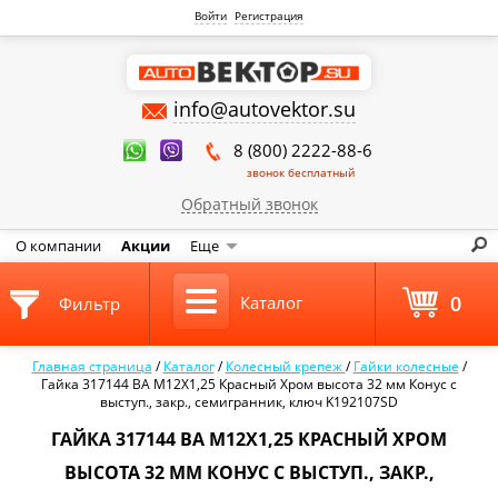
Войти
Регистрация
info@autovektor.su
8 (800) 2222-88-6
звонок бесплатный
Обратный звонок
О компании
Акции
Еще
0
Каталог
Фильтр
Главная страница
/
Каталог
/
Колесный крепеж
/
Гайки колесные
/
Гайка 317144 BA M12X1,25 Красный Хром высота 32 мм Конус с
выступ., закр., семигранник, ключ K192107SD
ГАЙКА 317144 BA M12X1,25 КРАСНЫЙ ХРОМ
ВЫСОТА 32 ММ КОНУС С ВЫСТУП., ЗАКР.,