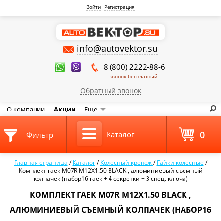
Войти
Регистрация
info@autovektor.su
8 (800) 2222-88-6
звонок бесплатный
Обратный звонок
О компании
Акции
Еще
0
Каталог
Фильтр
Главная страница
/
Каталог
/
Колесный крепеж
/
Гайки колесные
/
Комплект гаек M07R M12X1.50 BLACK , алюминиевый съемный
колпачек (набор16 гаек + 4 секретки + 3 спец. ключа)
КОМПЛЕКТ ГАЕК M07R M12X1.50 BLACK ,
АЛЮМИНИЕВЫЙ СЪЕМНЫЙ КОЛПАЧЕК (НАБОР16