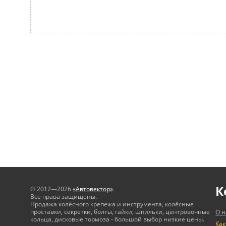
К
© 2012—2026
«Автовектор»
.
Все права защищены.
Продажа колёсного крепежа и инструмента, колёсные
проставки, секретки, болты, гайки, шпильки, центровочные
О н
кольца, дисковые тормоза - большой выбор низкие цены.
Как