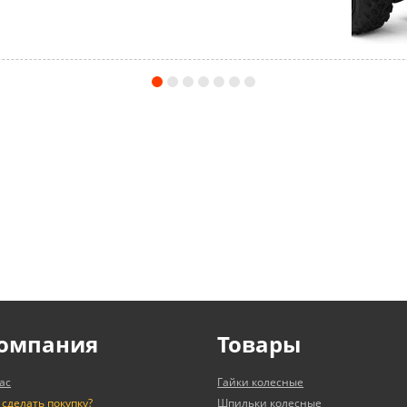
омпания
Товары
ас
Гайки колесные
 сделать покупку?
Шпильки колесные