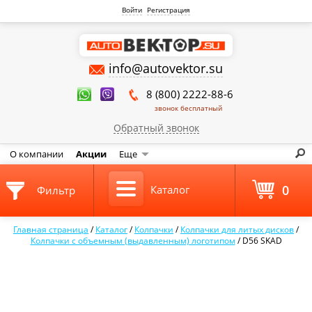
Войти
Регистрация
info@autovektor.su
8 (800) 2222-88-6
звонок бесплатный
Обратный звонок
О компании
Акции
Еще
0
Каталог
Фильтр
Главная страница
/
Каталог
/
Колпачки
/
Колпачки для литых дисков
/
Колпачки с объемным (выдавленным) логотипом
/
D56 SKAD