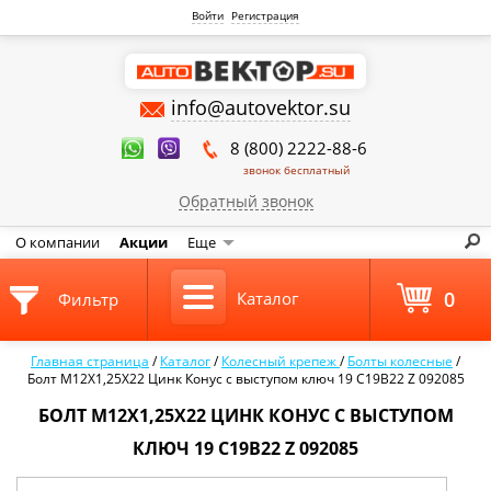
Войти
Регистрация
info@autovektor.su
8 (800) 2222-88-6
звонок бесплатный
Обратный звонок
О компании
Акции
Еще
0
Каталог
Фильтр
Главная страница
/
Каталог
/
Колесный крепеж
/
Болты колесные
/
Болт M12X1,25X22 Цинк Конус с выступом ключ 19 C19B22 Z 092085
БОЛТ M12X1,25X22 ЦИНК КОНУС С ВЫСТУПОМ
КЛЮЧ 19 C19B22 Z 092085