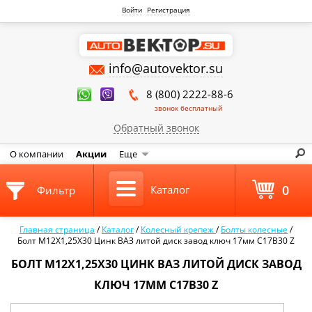
Войти
Регистрация
info@autovektor.su
8 (800) 2222-88-6
звонок бесплатный
Обратный звонок
О компании
Акции
Еще
0
Каталог
Фильтр
Главная страница
/
Каталог
/
Колесный крепеж
/
Болты колесные
/
Болт M12X1,25X30 Цинк ВАЗ литой диск завод ключ 17мм C17B30 Z
БОЛТ M12X1,25X30 ЦИНК ВАЗ ЛИТОЙ ДИСК ЗАВОД
КЛЮЧ 17ММ C17B30 Z