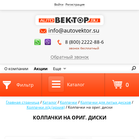
Войти
Регистрация
info@autovektor.su
8 (800) 2222-88-6
звонок бесплатный
Обратный звонок
О компании
Акции
Еще
0
Каталог
Фильтр
Главная страница
/
Каталог
/
Колпачки
/
Колпачки для литых дисков
/
Колпачки л/д (архив)
/
Колпачки на ориг. диски
КОЛПАЧКИ НА ОРИГ. ДИСКИ