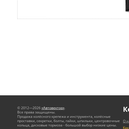
К
© 2012—2026
«Автовектор»
.
Все права защищены.
Продажа колёсного крепежа и инструмента, колёсные
проставки, секретки, болты, гайки, шпильки, центровочные
О н
кольца, дисковые тормоза - большой выбор низкие цены.
Как