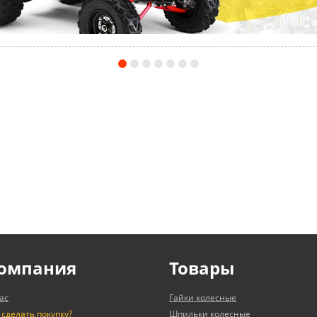
омпания
Товары
ас
Гайки колесные
 сделать покупку?
Шпильки колесные