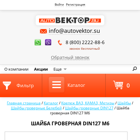
Войти
Регистрация
info@autovektor.su
8 (800) 2222-88-6
звонок бесплатный
Обратный звонок
О компании
Акции
Еще
0
Каталог
Фильтр
Главная страница
/
Каталог
/
Крепеж ВАЗ, КАМАЗ, Метизы
/
Шайбы
/
Шайбы гроверные Белебей
/
Шайбы гроверные DIN127
/
Шайба
гроверная DIN127 М6
ШАЙБА ГРОВЕРНАЯ DIN127 М6