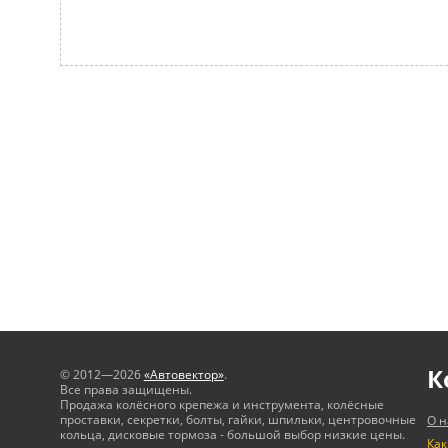
К
© 2012—2026
«Автовектор»
.
Все права защищены.
Продажа колёсного крепежа и инструмента, колёсные
проставки, секретки, болты, гайки, шпильки, центровочные
О н
кольца, дисковые тормоза - большой выбор низкие цены.
Как