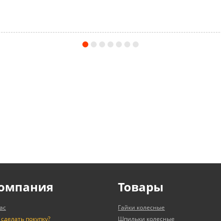
омпания
Товары
ас
Гайки колесные
 сделать покупку?
Шпильки колесные