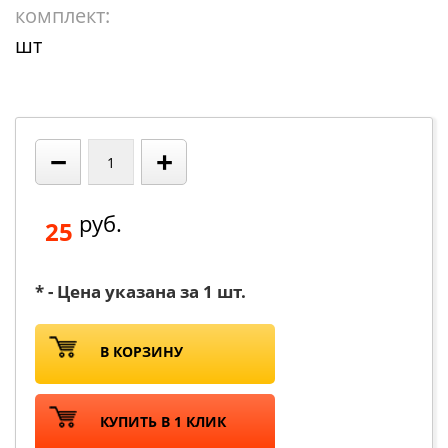
комплект:
шт
−
+
руб.
25
* - Цена указана за 1 шт.
В КОРЗИНУ
КУПИТЬ В 1 КЛИК