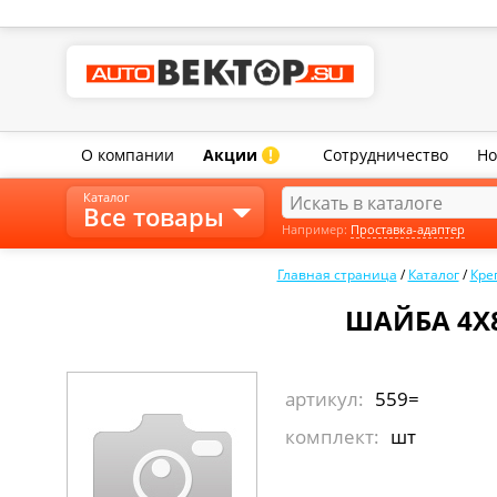
О компании
Акции
Сотрудничество
Но
!
Каталог
Все товары
Например:
Проставка-адаптер
Главная страница
/
Каталог
/
Кре
ШАЙБА 4Х8
артикул:
559=
комплект:
шт