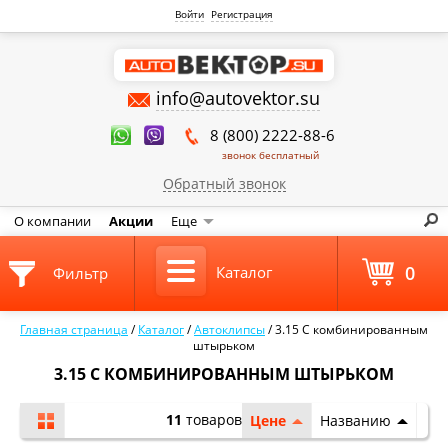
Войти
Регистрация
info@autovektor.su
8 (800) 2222-88-6
звонок бесплатный
Обратный звонок
О компании
Акции
Еще
0
Каталог
Фильтр
Главная страница
/
Каталог
/
Автоклипсы
/
3.15 С комбинированным
штырьком
3.15 С КОМБИНИРОВАННЫМ ШТЫРЬКОМ
11
товаров
Цене
Названию