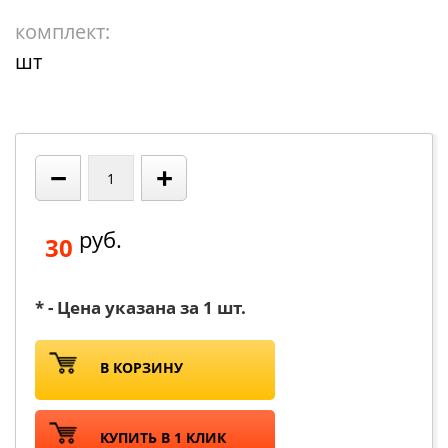
комплект:
шт
−
+
руб.
30
* - Цена указана за 1 шт.
В КОРЗИНУ
КУПИТЬ В 1 КЛИК