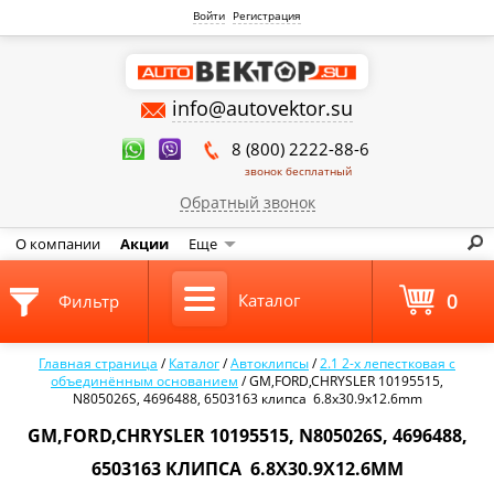
Войти
Регистрация
info@autovektor.su
8 (800) 2222-88-6
звонок бесплатный
Обратный звонок
О компании
Акции
Еще
0
Каталог
Фильтр
Главная страница
/
Каталог
/
Автоклипсы
/
2.1 2-х лепестковая с
объединённым основанием
/
GM,FORD,CHRYSLER 10195515,
N805026S, 4696488, 6503163 клипса 6.8x30.9x12.6mm
GM,FORD,CHRYSLER 10195515, N805026S, 4696488,
6503163 КЛИПСА 6.8X30.9X12.6MM