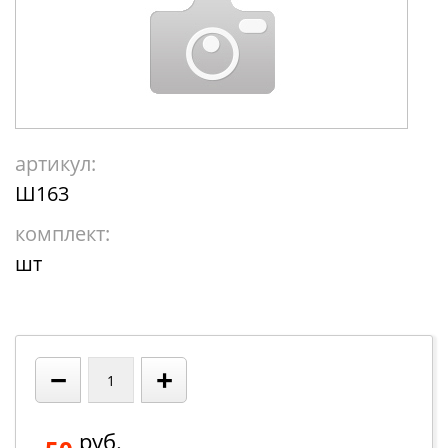
артикул:
Ш163
комплект:
шт
−
+
руб.