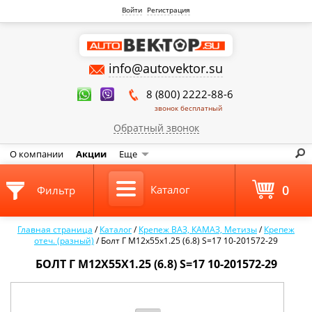
Войти
Регистрация
info@autovektor.su
8 (800) 2222-88-6
звонок бесплатный
Обратный звонок
О компании
Акции
Еще
0
Каталог
Фильтр
Главная страница
/
Каталог
/
Крепеж ВАЗ, КАМАЗ, Метизы
/
Крепеж
отеч. (разный)
/
Болт Г М12х55х1.25 (6.8) S=17 10-201572-29
БОЛТ Г М12Х55Х1.25 (6.8) S=17 10-201572-29