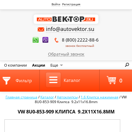
Войти
Регистрация
info@autovektor.su
8 (800) 2222-88-6
звонок бесплатный
Обратный звонок
О компании
Акции
Еще
0
Каталог
Фильтр
Главная страница
/
Каталог
/
Автоклипсы
/
1.6 Клипса нажимная
/
VW
8U0-853-909 Клипса 9.2x11x16.8mm
VW 8U0-853-909 КЛИПСА 9.2X11X16.8MM