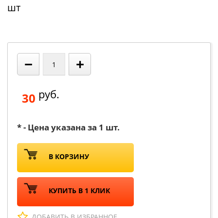
шт
−
+
руб.
30
* - Цена указана за 1 шт.
В КОРЗИНУ
КУПИТЬ В 1 КЛИК
ДОБАВИТЬ В ИЗБРАННОЕ