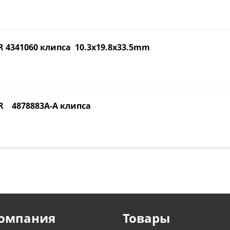
 4341060 клипса 10.3x19.8x33.5mm
R 4878883A-A клипса
омпания
Товары