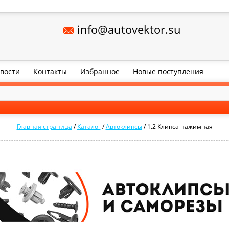
info@autovektor.su
вости
Контакты
Избранное
Новые поступления
Главная страница
/
Каталог
/
Автоклипсы
/
1.2 Клипса нажимная