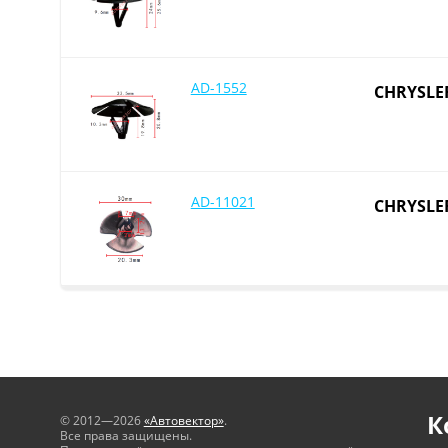
AD-1552
CHRYSLER
AD-11021
CHRYSLE
К
© 2012—2026
«Автовектор»
.
Все права защищены.