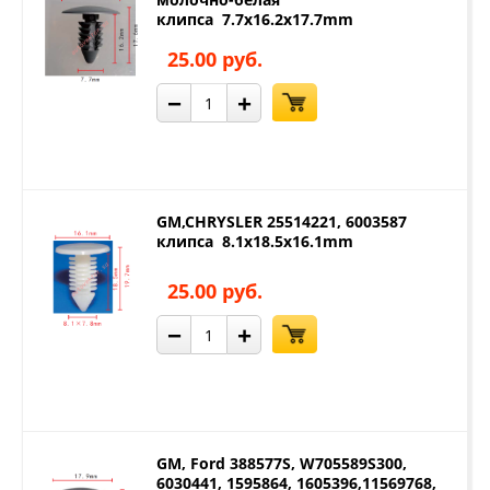
клипса 7.7x16.2x17.7mm
25.00 руб.
−
+
GM,CHRYSLER 25514221, 6003587
клипса 8.1x18.5x16.1mm
25.00 руб.
−
+
GM, Ford 388577S, W705589S300,
6030441, 1595864, 1605396,11569768,