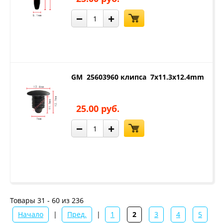
−
+
GM 25603960 клипса 7x11.3x12.4mm
25.00 руб.
−
+
Товары 31 - 60 из 236
Начало
|
Пред.
|
1
2
3
4
5