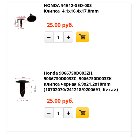
HONDA 91512-SED-003
Клипса 4.1x16.4x17.8mm
25.00 руб.
−
+
Honda 90667S0D003ZH,
90667S0D003ZC, 90667S0D003ZK
клипса черная 6.9x21.2x18mm
(10702070/241218/0200691, Китай)
25.00 руб.
−
+