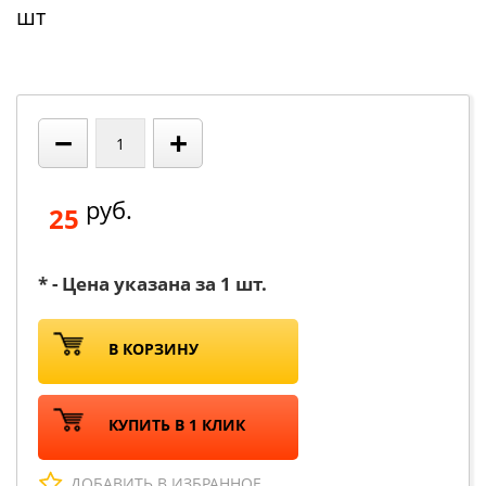
шт
−
+
руб.
25
* - Цена указана за 1 шт.
В КОРЗИНУ
КУПИТЬ В 1 КЛИК
ДОБАВИТЬ В ИЗБРАННОЕ