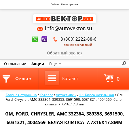
Войти
Регистрация
info@autovektor.su
8 (800) 2222-88-6
звонок бесплатный
Обратный звонок
О компании
Акции
Еще
0
Каталог
Фильтр
Главная страница
/
Каталог
/
Автоклипсы
/
1.1 Кипса нажимная
/
GM,
Ford, Chrysler, AMC 332364, 389358, 3691590, 6031321, 4004569 белая
клипса 7.7x16x17.8mm
GM, FORD, CHRYSLER, AMC 332364, 389358, 3691590,
6031321, 4004569 БЕЛАЯ КЛИПСА 7.7X16X17.8MM