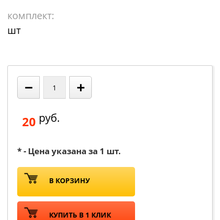
комплект:
шт
−
+
руб.
20
* - Цена указана за 1 шт.
В КОРЗИНУ
КУПИТЬ В 1 КЛИК