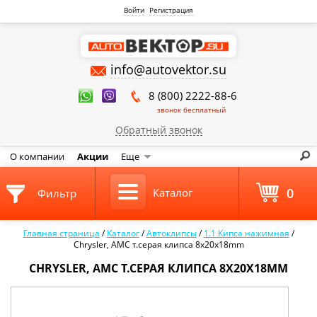
Войти
Регистрация
info@autovektor.su
8 (800) 2222-88-6
звонок бесплатный
Обратный звонок
О компании
Акции
Еще
0
Каталог
Фильтр
Главная страница
/
Каталог
/
Автоклипсы
/
1.1 Кипса нажимная
/
Chrysler, AMC т.серая клипса 8x20x18mm
CHRYSLER, AMC Т.СЕРАЯ КЛИПСА 8X20X18MM