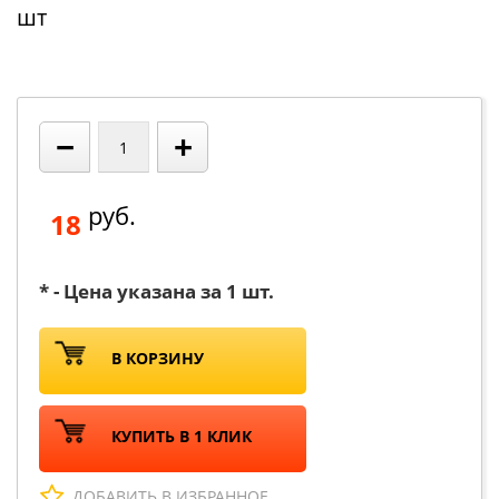
шт
−
+
руб.
18
* - Цена указана за 1 шт.
В КОРЗИНУ
КУПИТЬ В 1 КЛИК
ДОБАВИТЬ В ИЗБРАННОЕ