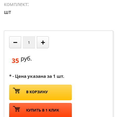
комплект:
шт
−
+
руб.
35
* - Цена указана за 1 шт.
В КОРЗИНУ
КУПИТЬ В 1 КЛИК