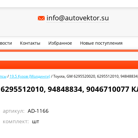
info@autovektor.su
вости
Контакты
Избранное
Новые поступления
псы
/
19.5 Кузов (Молдинги)
/
Toyota, GM 6295520020, 6295512010, 94848834
 6295512010, 94848834, 9046710077 
артикул:
AD-1166
комплект:
шт