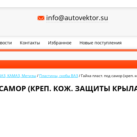
info@autovektor.su
вости
Контакты
Избранное
Новые поступления
ВАЗ, КАМАЗ, Метизы
/
Пластины, скобы ВАЗ
/
Гайка пласт. под самор (креп.
САМОР (КРЕП. КОЖ. ЗАЩИТЫ КРЫЛА)