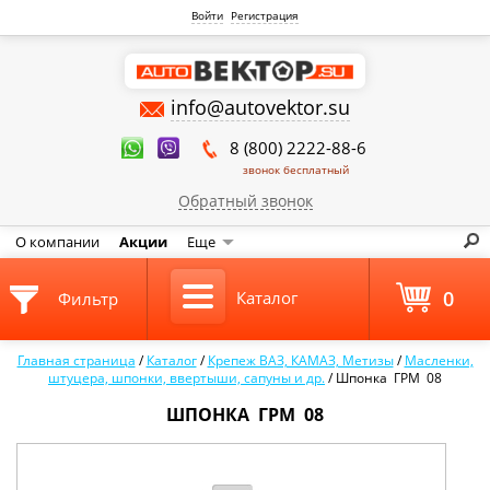
Войти
Регистрация
info@autovektor.su
8 (800) 2222-88-6
звонок бесплатный
Обратный звонок
О компании
Акции
Еще
0
Каталог
Фильтр
Главная страница
/
Каталог
/
Крепеж ВАЗ, КАМАЗ, Метизы
/
Масленки,
штуцера, шпонки, ввертыши, сапуны и др.
/
Шпонка ГРМ 08
ШПОНКА ГРМ 08